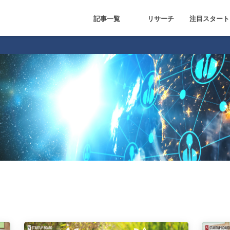
記事一覧
リサーチ
注目スタート
FinTech
FoodTech
Health Care
IoT
Mobility
特集
基本情報
リサーチ
イベント