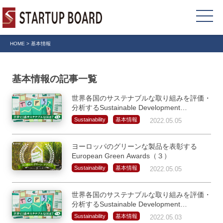
HOME
>
基本情報
基本情報の記事一覧
世界各国のサステナブルな取り組みを評価・
分析するSustainable Development
Report（後編）
Sustainability
基本情報
2022.05.05
ヨーロッパのグリーンな製品を表彰する
European Green Awards（３）
Sustainability
基本情報
2022.05.05
世界各国のサステナブルな取り組みを評価・
分析するSustainable Development
Report（前編）
Sustainability
基本情報
2022.05.03