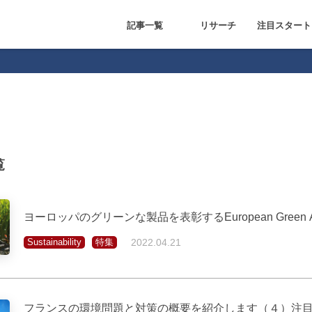
記事一覧
リサーチ
注目スタート
FinTech
FoodTech
Health Care
IoT
Mobility
特集
基本情報
リサーチ
イベント
覧
ヨーロッパのグリーンな製品を表彰するEuropean Green 
Sustainability
特集
2022.04.21
フランスの環境問題と対策の概要を紹介します（４）注