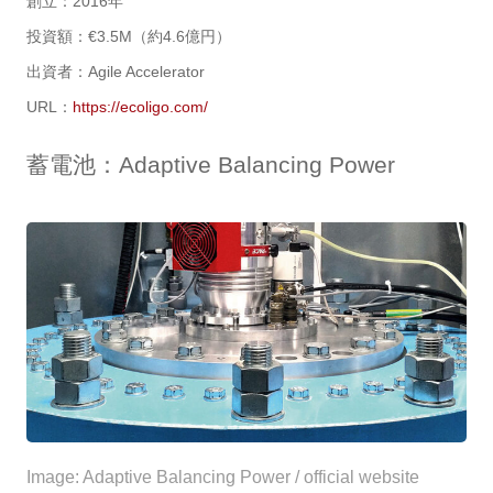
創立：2016年
投資額：€3.5M（約4.6億円）
出資者：Agile Accelerator
URL：
https://ecoligo.com/
蓄電池：Adaptive Balancing Power
Image: Adaptive Balancing Power / official website